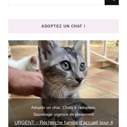
recherchiez
quelque
chose
ADOPTEZ UN CHAT !
?
Actualités
Adopter un chat
Boutique
4