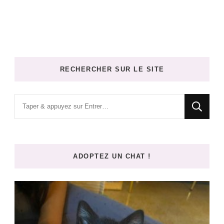
RECHERCHER SUR LE SITE
Vous
recherchiez
quelque
chose
ADOPTEZ UN CHAT !
?