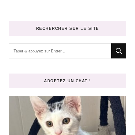
RECHERCHER SUR LE SITE
Vous
recherchiez
quelque
chose
ADOPTEZ UN CHAT !
?