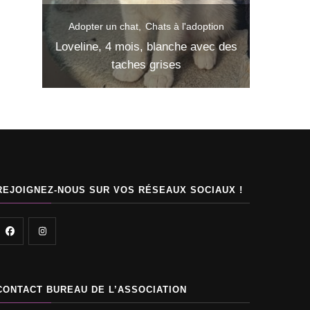
er un chat
Chats à l'adoption
Adopter un chat
Chats à l'a
ne, 4 mois, blanche avec des
Iris, 3 mois, blanc avec d
taches grises
noires
REJOIGNEZ-NOUS SUR VOS RÉSEAUX SOCIAUX !
CONTACT BUREAU DE L’ASSOCIATION