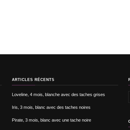
doption
Adopt
Adopter un chat
Chats à l'adoption
e, poils
Loveli
tement
Souricette, 5/6 ans environ, tigrée
ARTICLES RÉCENTS
Loveline, 4 mois, blanche avec des taches grises
Iris, 3 mois, blanc avec des taches noires
Pirate, 3 mois, blanc avec une tache noire