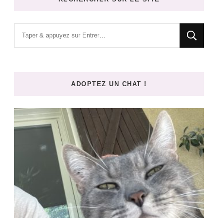
Vous
recherchiez
quelque
chose
ADOPTEZ UN CHAT !
?