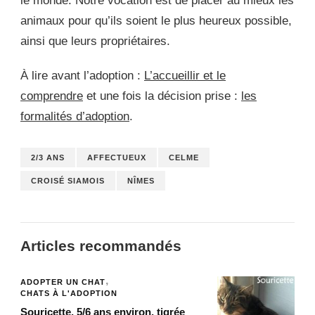
le monde. Notre vocation est de placer au mieux les
animaux pour qu’ils soient le plus heureux possible,
ainsi que leurs propriétaires.
À lire avant l’adoption :
L’accueillir et le
comprendre
et une fois la décision prise :
les
formalités d’adoption
.
2/3 ANS
AFFECTUEUX
CELME
CROISÉ SIAMOIS
NÎMES
Articles recommandés
ADOPTER UN CHAT
CHATS À L'ADOPTION
Souricette, 5/6 ans environ, tigrée