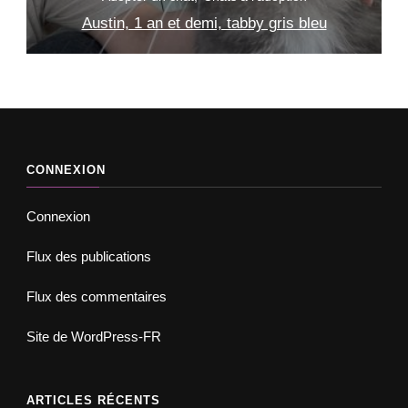
Austin, 1 an et demi, tabby gris bleu
S
CONNEXION
Connexion
Flux des publications
Flux des commentaires
Site de WordPress-FR
ARTICLES RÉCENTS