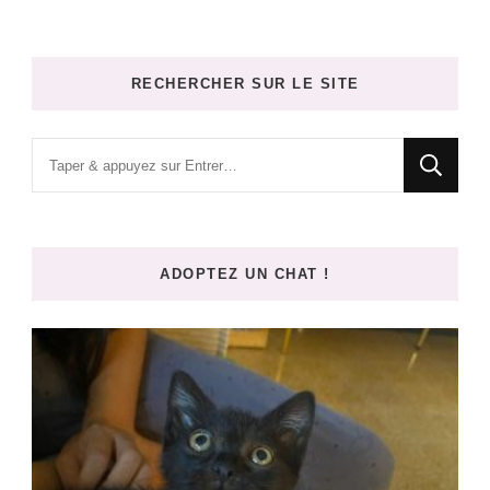
RECHERCHER SUR LE SITE
Vous
recherchiez
quelque
chose
ADOPTEZ UN CHAT !
?