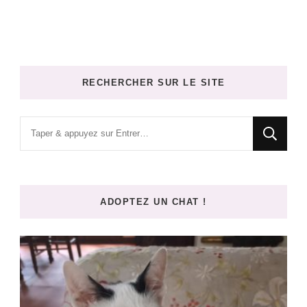
RECHERCHER SUR LE SITE
Vous
recherchiez
quelque
chose
ADOPTEZ UN CHAT !
?