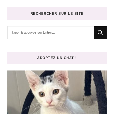
RECHERCHER SUR LE SITE
Vous
recherchiez
quelque
chose
ADOPTEZ UN CHAT !
?