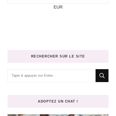
EUR
RECHERCHER SUR LE SITE
Vous
recherchiez
quelque
chose
ADOPTEZ UN CHAT !
?