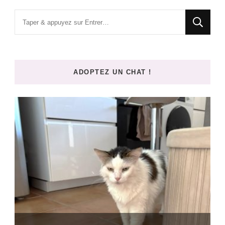
Vous
recherchiez
quelque
chose
ADOPTEZ UN CHAT !
?