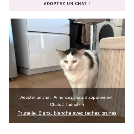
ADOPTEZ UN CHAT !
?
Adopter un chat
Annonces chats d'appartement
Chats à l'adoption
Prunelle, 6 ans, blanche avec taches brunes