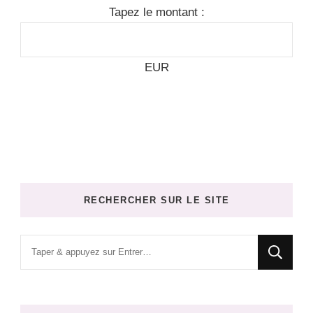
Tapez le montant :
EUR
RECHERCHER SUR LE SITE
Vous
recherchiez
quelque
chose