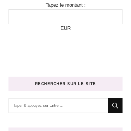
Tapez le montant :
EUR
RECHERCHER SUR LE SITE
Vous
recherchiez
quelque
chose