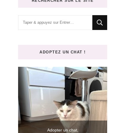
RECHERCHER SUR LE SITE
Vous
recherchiez
quelque
chose
ADOPTEZ UN CHAT !
?
at