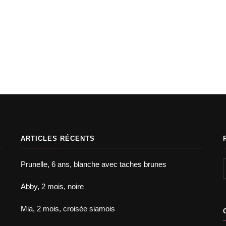
Annonces chats d'ap
Chats à l'adopt
Adopter un chat
Chats à l'adoption
Prunelle, 6 ans, blanch
, 1 an et demi, croisée chartreux
brunes
ARTICLES RÉCENTS
Prunelle, 6 ans, blanche avec taches brunes
Abby, 2 mois, noire
Mia, 2 mois, croisée siamois