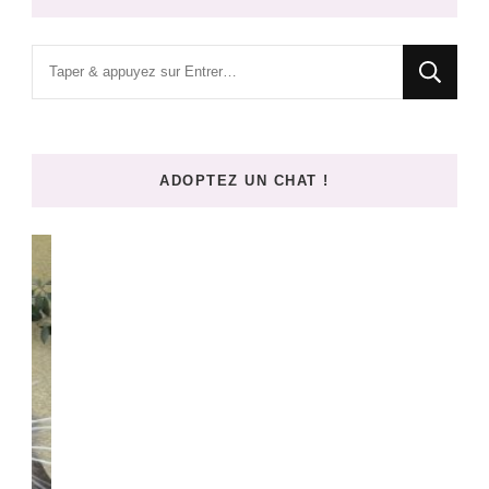
Vous
recherchiez
quelque
chose
ADOPTEZ UN CHAT !
?