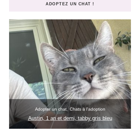
ADOPTEZ UN CHAT !
?
Adopter un chat
Chats à l'adoption
Austin, 1 an et demi, tabby gris bleu
S