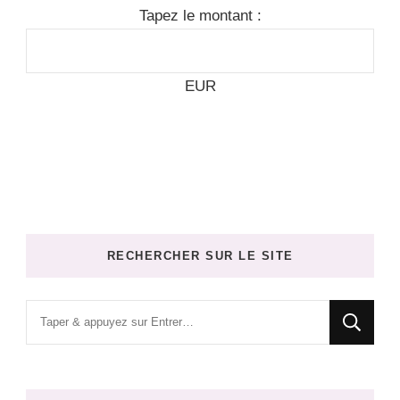
Tapez le montant :
EUR
RECHERCHER SUR LE SITE
Vous
recherchiez
quelque
chose