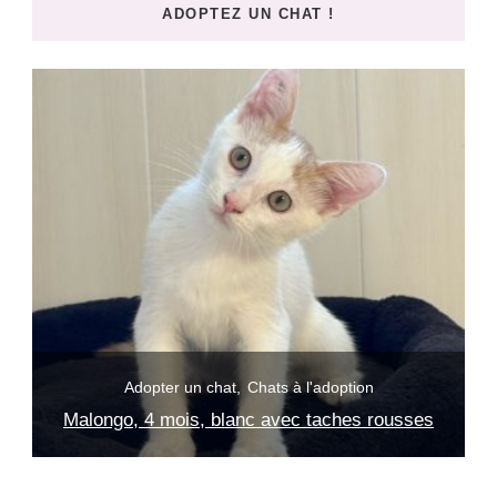
ADOPTEZ UN CHAT !
?
Adopter un chat
Chats à l'adoption
Malongo, 4 mois, blanc avec taches rousses