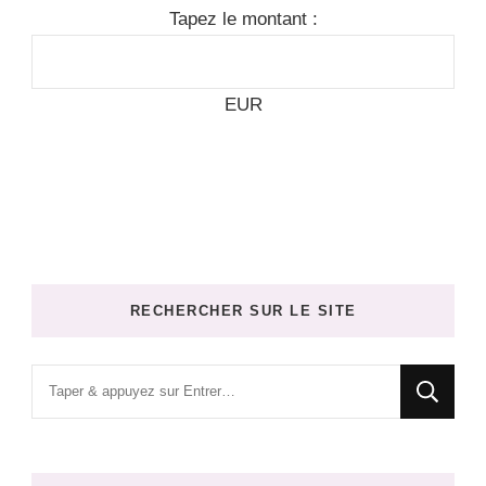
Tapez le montant :
EUR
RECHERCHER SUR LE SITE
Vous
recherchiez
quelque
chose