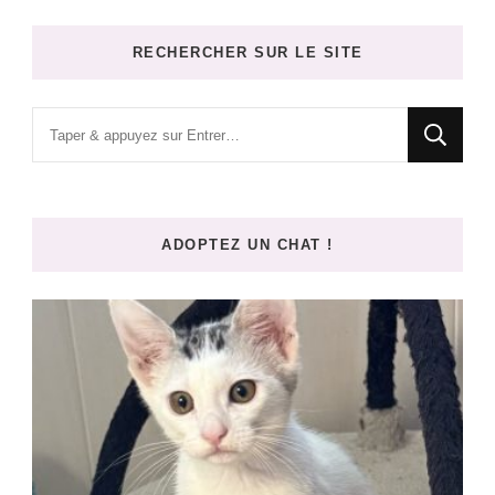
RECHERCHER SUR LE SITE
Vous
recherchiez
quelque
chose
ADOPTEZ UN CHAT !
?