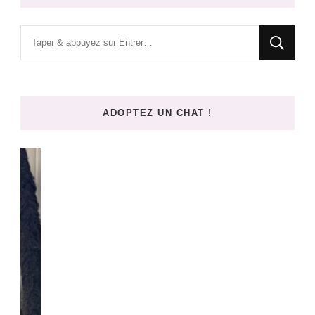
Vous
recherchiez
quelque
chose
ADOPTEZ UN CHAT !
?