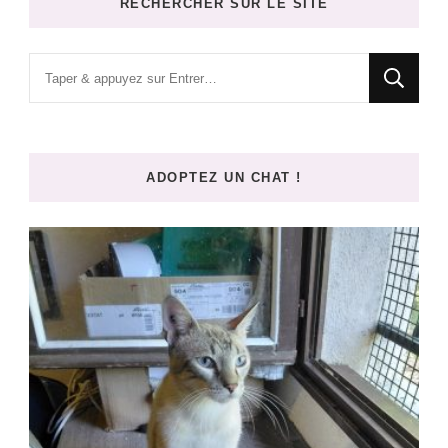
RECHERCHER SUR LE SITE
Vous
recherchiez
quelque
chose
ADOPTEZ UN CHAT !
?