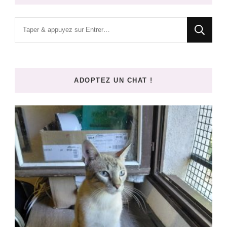
Vous
recherchiez
quelque
chose
ADOPTEZ UN CHAT !
?