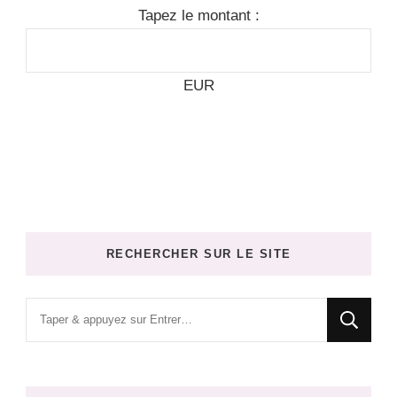
Tapez le montant :
EUR
RECHERCHER SUR LE SITE
Vous
recherchiez
quelque
chose