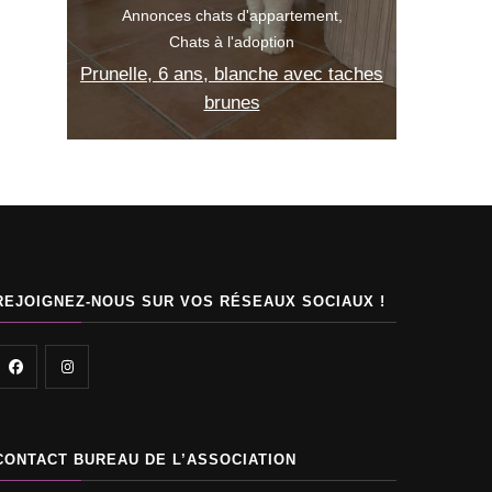
tement
n
Adopter un chat
Chats à l'adoption
Ad
avec taches
Abby, 2 mois, noire
M
REJOIGNEZ-NOUS SUR VOS RÉSEAUX SOCIAUX !
CONTACT BUREAU DE L’ASSOCIATION