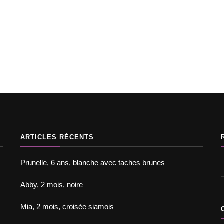
Annonces chats d'appar
Chats à l'adoptio
opter un chat
Chats à l'adoption
Prunelle, 6 ans, blanche 
1 an et demi, croisée chartreux
brunes
ARTICLES RÉCENTS
Prunelle, 6 ans, blanche avec taches brunes
Abby, 2 mois, noire
Mia, 2 mois, croisée siamois