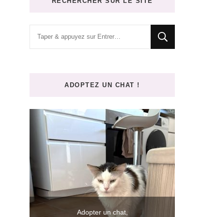
RECHERCHER SUR LE SITE
Vous
recherchiez
quelque
chose
ADOPTEZ UN CHAT !
?