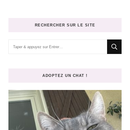
RECHERCHER SUR LE SITE
Vous
recherchiez
quelque
chose
ADOPTEZ UN CHAT !
?