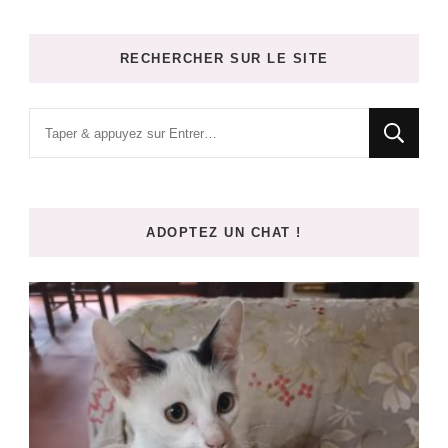
RECHERCHER SUR LE SITE
Vous
recherchiez
quelque
chose
ADOPTEZ UN CHAT !
?