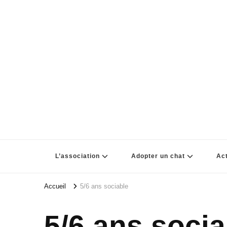
L’association
Adopter un chat
Act
Accueil
5/6 ans sociable
5/6 ans socia