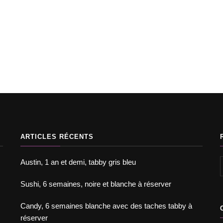
opter un chat
Chats à l'adoption
Adopter un chat
Chats à 
Bisou, 2 mois, tigré
Austin, 1 an et demi, tabb
ARTICLES RÉCENTS
Austin, 1 an et demi, tabby gris bleu
Sushi, 6 semaines, noire et blanche à réserver
Candy, 6 semaines blanche avec des taches tabby à
réserver