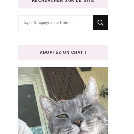
RECHERCHER SUR LE SITE
Vous
recherchiez
quelque
chose
ADOPTEZ UN CHAT !
?