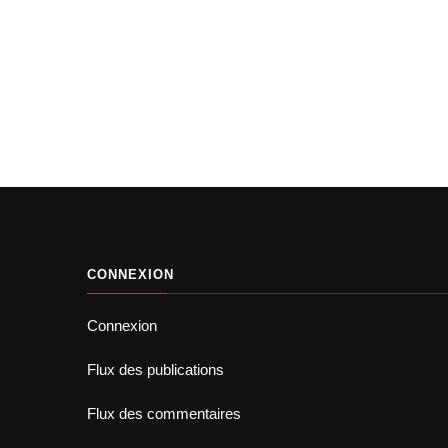
'adoption
Adopter un chat
Chats à l'adoption
Ad
avec des
Zina, 1 an, rousse
CONNEXION
Connexion
Flux des publications
Flux des commentaires