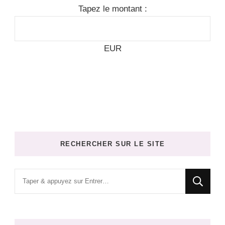
Tapez le montant :
EUR
RECHERCHER SUR LE SITE
Vous
recherchiez
quelque
chose