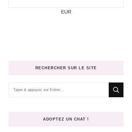
EUR
RECHERCHER SUR LE SITE
Vous
recherchiez
quelque
chose
ADOPTEZ UN CHAT !
?